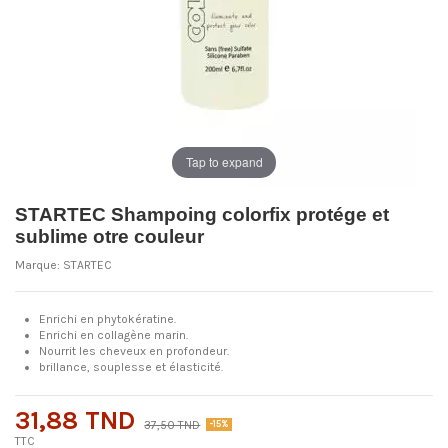
Tap to expand
STARTEC Shampoing colorfix protége et
sublime otre couleur
Marque:
STARTEC
Enrichi en phytokératine.
Enrichi en collagène marin.
Nourrit les cheveux en profondeur.
brillance, souplesse et élasticité.
31,88 TND
37,50 TND
-15%
TTC