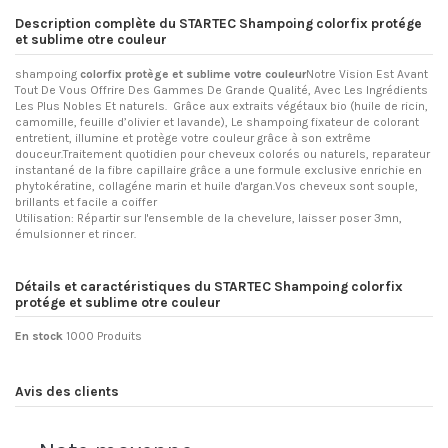
Description complète du STARTEC Shampoing colorfix protége
et sublime otre couleur
shampoing
colorfix protège et sublime votre couleur
Notre Vision Est Avant
Tout De Vous Offrire Des Gammes De Grande Qualité, Avec Les Ingrédients
Les Plus Nobles Et naturels. Grâce aux extraits végétaux bio (huile de ricin,
camomille, feuille d’olivier et lavande), Le shampoing fixateur de colorant
entretient, illumine et protège votre couleur grâce à son extrême
douceur.Traitement quotidien pour cheveux colorés ou naturels, reparateur
instantané de la fibre capillaire grâce a une formule exclusive enrichie en
phytokératine, collagéne marin et huile d'argan.Vos cheveux sont souple,
brillants et facile a coiffer
Utilisation: Répartir sur l'ensemble de la chevelure, laisser poser 3mn,
émulsionner et rincer.
Détails et caractéristiques du STARTEC Shampoing colorfix
protége et sublime otre couleur
En stock
1000 Produits
Avis des clients