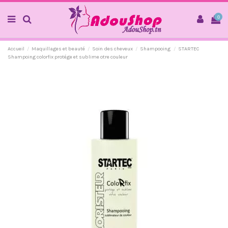
0
Accueil
Maquillages et beauté
Soin des cheveux
Shampooing
STARTEC
Shampoing colorfix protége et sublime otre couleur