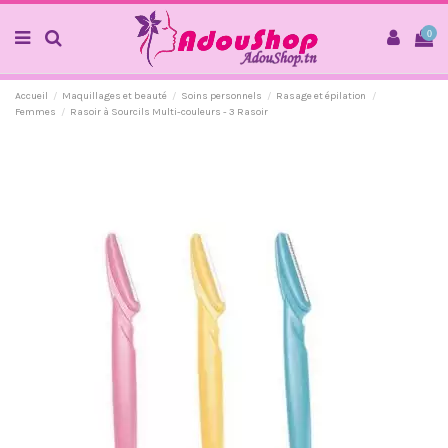
0
Accueil
Maquillages et beauté
Soins personnels
Rasage et épilation
Femmes
Rasoir à Sourcils Multi-couleurs - 3 Rasoir