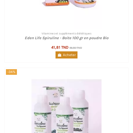
Vitamines et suppléments diététiques
Eden Life Spiruline - Boite 100 gr en poudre Bio
41,81 TND
56,50 TND
Acheter
-34%