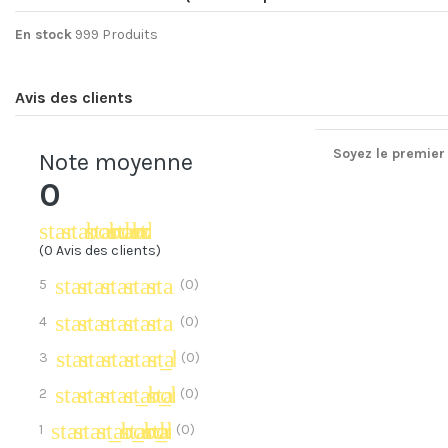
En stock
999 Produits
Avis des clients
Soyez le premier 
Note moyenne
0
star_border
star_border
star_border
star_border
star_border
(0 Avis des clients)
star
star
star
star
star
5
(0)
star
star
star
star
star_border
4
(0)
star
star
star
star_border
star_border
3
(0)
star
star
star_border
star_border
star_border
2
(0)
star
star_border
star_border
star_border
star_border
1
(0)