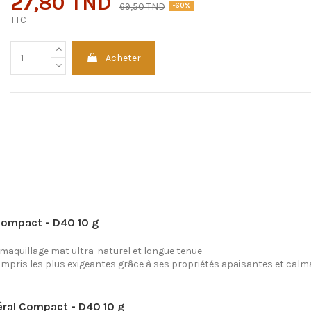
27,80 TND
69,50 TND
-60%
TTC
Acheter
Compact - D40 10 g
at maquillage mat ultra-naturel et longue tenue
ompris les plus exigeantes grâce à ses propriétés apaisantes et cal
néral Compact - D40 10 g