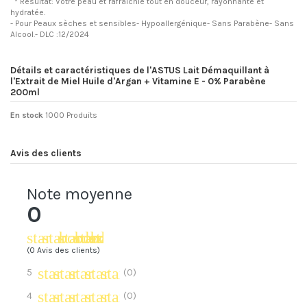
* Résultat: Votre peau et rafraîchie tout en douceur, rayonnante et
hydratée.
- Pour Peaux sèches et sensibles- Hypoallergénique- Sans Parabène- Sans
Alcool.- DLC :12/2024
Détails et caractéristiques de l'ASTUS Lait Démaquillant à
l'Extrait de Miel Huile d'Argan + Vitamine E - 0% Parabène
200ml
En stock
1000 Produits
Avis des clients
Note moyenne
0
star_border
star_border
star_border
star_border
star_border
(0 Avis des clients)
star
star
star
star
star
5
(0)
star
star
star
star
star_border
4
(0)