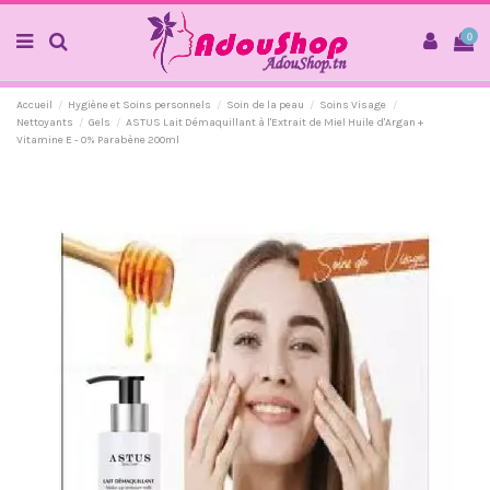
0
Accueil
Hygiène et Soins personnels
Soin de la peau
Soins Visage
Nettoyants
Gels
ASTUS Lait Démaquillant à l'Extrait de Miel Huile d'Argan +
Vitamine E - 0% Parabène 200ml