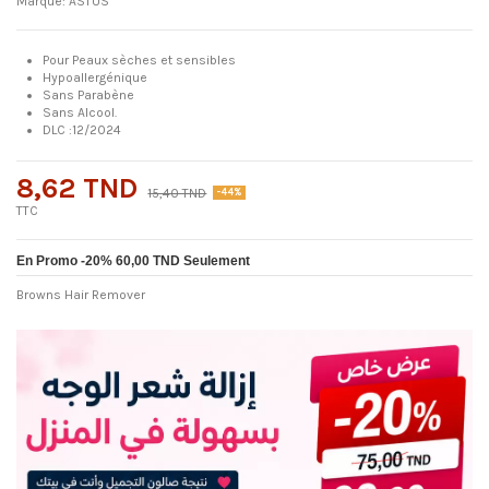
Marque:
ASTUS
Pour Peaux sèches et sensibles
Hypoallergénique
Sans Parabène
Sans Alcool.
DLC :12/2024
8,62 TND
15,40 TND
-44%
TTC
En Promo -20% 60,00 TND Seulement
Browns Hair Remover