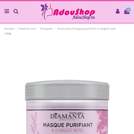
0
Accueil
Produits bio
Masques
Diamanta Masque purifiant à l’argile rose
200g